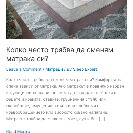
Колко често трябва да сменям
матрака си?
Leave a Comment
/
Матраци
/ By
Sleep Expert
Колко често трябва да сменям матрака си? Комфортът на
спане зависи от матрака. Ако матракът е правилно избран
и функционира правилно, няма да страдате от болки в
ръцете и краката, ставите, гръбначния стълб или
главоболие, смущения в съня или проблеми с
кръвообращението или високото кръвно налягане.
Матракът трябва да е плосък, чист, сух и без […]
Колко
Read More »