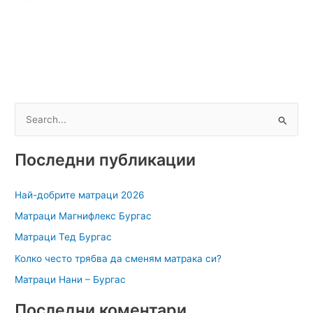
често
трябва
да
сменям
матрака
си?
S
e
a
Последни публикации
r
c
Най-добрите матраци 2026
h
Матраци Магнифлекс Бургас
f
Матраци Тед Бургас
o
Колко често трябва да сменям матрака си?
r
Матраци Нани – Бургас
:
Последни коментари